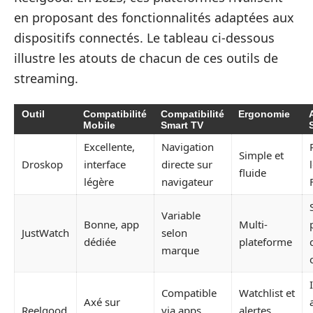
en proposant des fonctionnalités adaptées aux
dispositifs connectés. Le tableau ci-dessous
illustre les atouts de chacun de ces outils de
streaming.
Outil
Compatibilité
Compatibilité
Ergonomie
Mobile
Smart TV
Excellente,
Navigation
Simple et
Droskop
interface
directe sur
fluide
légère
navigateur
Variable
Bonne, app
Multi-
JustWatch
selon
dédiée
plateforme
marque
Compatible
Watchlist et
Axé sur
Reelgood
via apps
alertes