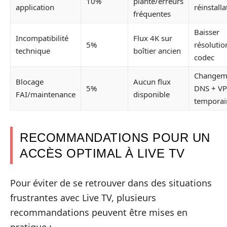
10%
plante/erreurs
application
réinstalla
fréquentes
Baisser
Incompatibilité
Flux 4K sur
5%
résolutio
technique
boîtier ancien
codec
Changem
Blocage
Aucun flux
5%
DNS + V
FAI/maintenance
disponible
temporai
RECOMMANDATIONS POUR UN
ACCÈS OPTIMAL À LIVE TV
Pour éviter de se retrouver dans des situations
frustrantes avec Live TV, plusieurs
recommandations peuvent être mises en
pratique :