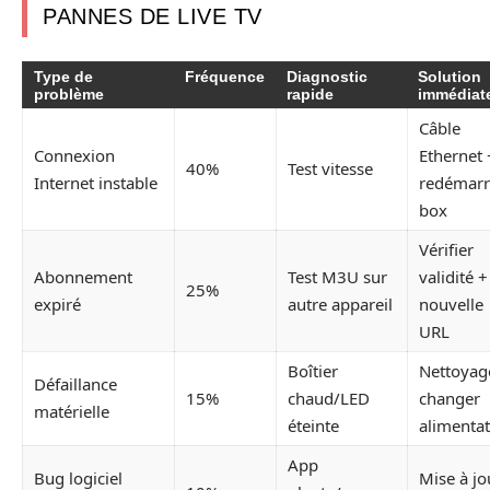
PANNES DE LIVE TV
Type de
Fréquence
Diagnostic
Solution
problème
rapide
immédiat
Câble
Connexion
Ethernet 
40%
Test vitesse
Internet instable
redémarr
box
Vérifier
Abonnement
Test M3U sur
validité +
25%
expiré
autre appareil
nouvelle
URL
Boîtier
Nettoyag
Défaillance
15%
chaud/LED
changer
matérielle
éteinte
alimenta
App
Bug logiciel
Mise à jo