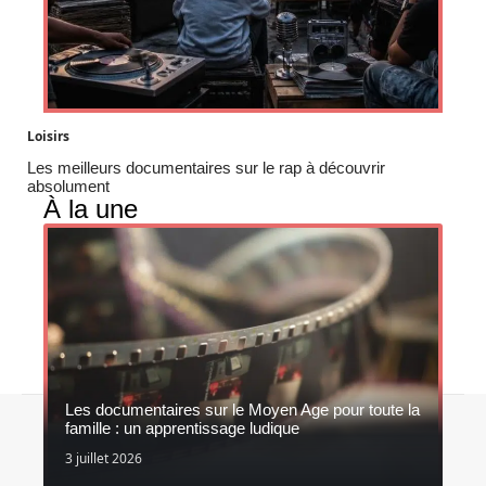
Loisirs
Les meilleurs documentaires sur le rap à découvrir
absolument
À la une
Les documentaires sur le Moyen Age pour toute la
Contact
Mentions légales
Sitemap
famille : un apprentissage ludique
© 2026 | serie-z.fr
3 juillet 2026