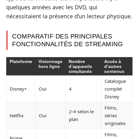
quelques années avec les DVD, qui
nécessitaient la présence d’un lecteur physique.
COMPARATIF DES PRINCIPALES
FONCTIONNALITÉS DE STREAMING
Plateforme
Visionnage
Nombre
Accès à
hors ligne
d’appareils
d’autres
simultanés
contenus
Catalogue
Disney+
Oui
4
complet
Disney
Films,
2-4 selon le
Netflix
Oui
séries
plan
originales
Films,
Prime