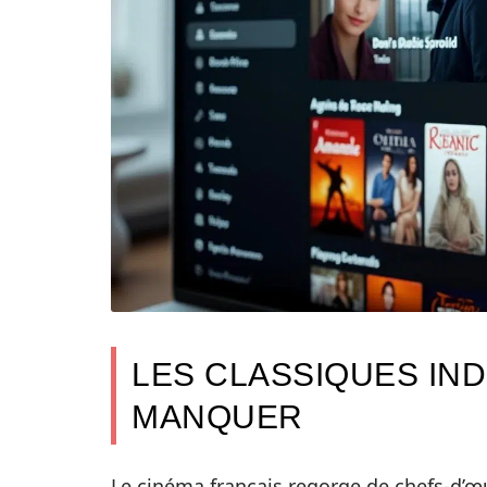
LES CLASSIQUES IN
MANQUER
Le cinéma français regorge de chefs-d’œu