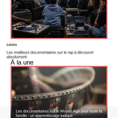
Loisirs
Les meilleurs documentaires sur le rap à découvrir
absolument
À la une
Les documentaires sur le Moyen Age pour toute la
Contact
Mentions légales
Sitemap
famille : un apprentissage ludique