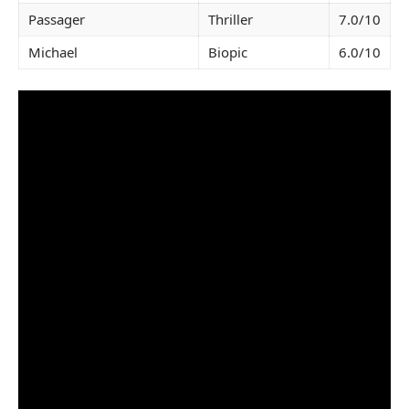
Passager
Thriller
7.0/10
Michael
Biopic
6.0/10