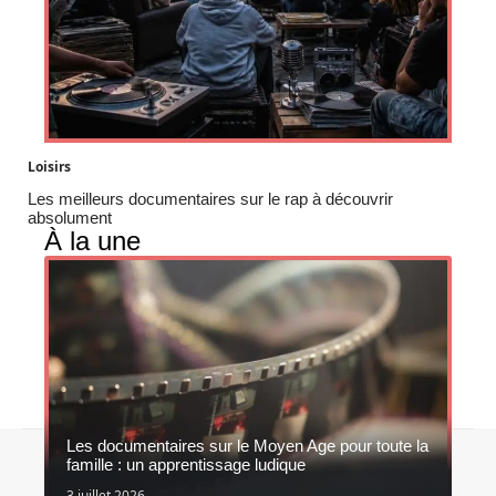
Loisirs
Les meilleurs documentaires sur le rap à découvrir
absolument
À la une
Les documentaires sur le Moyen Age pour toute la
Contact
Mentions légales
Sitemap
famille : un apprentissage ludique
© 2026 | serie-z.fr
3 juillet 2026