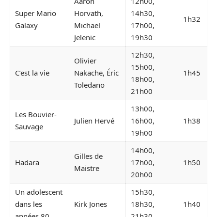
Aaron
12h00,
Super Mario
Horvath,
14h30,
1h32
Galaxy
Michael
17h00,
Jelenic
19h30
12h30,
Olivier
15h00,
C’est la vie
Nakache, Éric
1h45
18h00,
Toledano
21h00
13h00,
Les Bouvier-
Julien Hervé
16h00,
1h38
Sauvage
19h00
14h00,
Gilles de
Hadara
17h00,
1h50
Maistre
20h00
Un adolescent
15h30,
dans les
Kirk Jones
18h30,
1h40
années 80
21h30