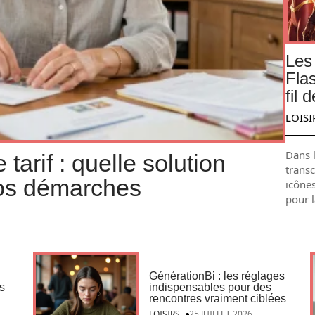
Les
Flas
fil 
LOISI
Dans 
tarif : quelle solution
trans
vos démarches
icônes
pour 
GénérationBi : les réglages
es
indispensables pour des
rencontres vraiment ciblées
LOISIRS
25 JUILLET 2026